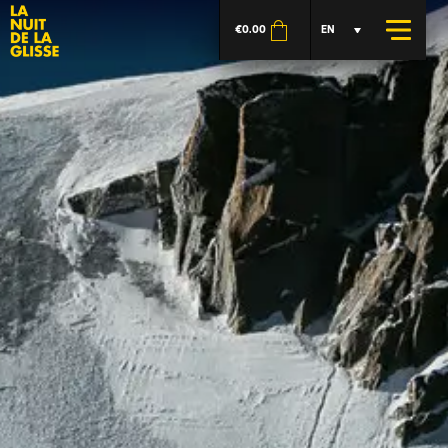
€
0.00
EN