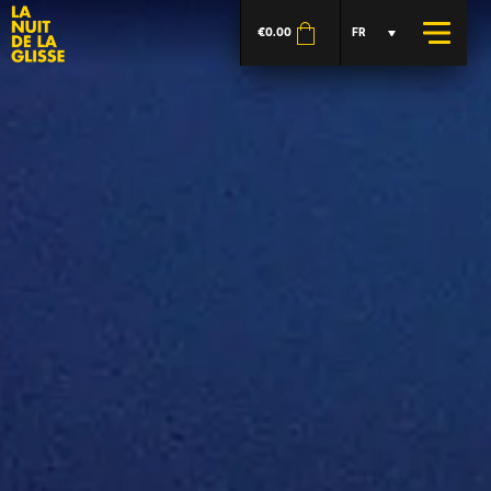
€
0.00
FR