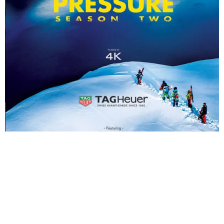
SYNOPSIS
Dans tous ses films, Thierry Donard a toujours choisi ses Athlètes pour leurs
valeurs humaines. Il est animé par cette passion de leur donner la confiance, la
sécurité et l’entourage nécessaire afin qu’ils accèdent à leurs rêves.
Qu’est-ce que l’athlète Tahitien, le Suédois, l’Australien, le Français, la Mexicaine,