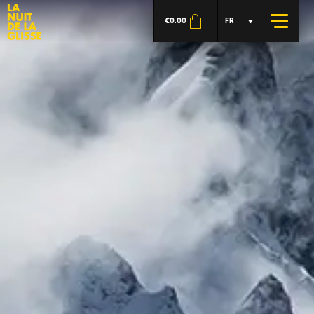
€
0.00
FR