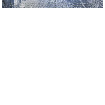
SYNOPSIS
Penser constamment à l’impensable et savoir comment repousser ses propres
limites est sans aucun doute une source de satisfaction intense pour ces athlètes
extraordinaires que nous appelons « freeriders ». La plupart d’entre eux sont
devenus des stars sur Internet, où d’innombrables fans s’émerveillent de leurs
exploits sportifs. Leur terrain de jeu : une nature indomptée où nombre de leurs
exploits semblaient encore inimaginables il y a seulement deux ans. Repousser les
limites ne consiste pas seulement à présenter quelques démons qui jouent aux
dés leur vie, mais aussi à explorer les limites de l’inconnu, à apprendre à se laisser
aller. Ces athlètes qui vivent constamment sur le fil nous montrent qu’ils sont aussi
de simples êtres-humains.
En repoussant les fuseaux horaires, en recherchant l’énergie générée par une
nature puissante, «Pushing the Limits» raconte l’histoire de personnes
extraordinaires et leur relation avec les éléments.